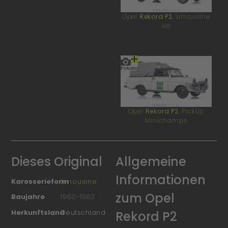
Opel
Rekord P2
, Limousine
Ixo
Opel
Rekord P2
, PickUp
Minichamps
Dieses Original
Allgemeine
Informationen
Karosserieform
Limousine
zum Opel
Baujahre
1960
–
1963
Herkunftsland
Deutschland
Rekord P2