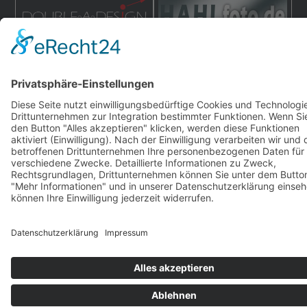
double-a-design.de
hahlfoto.de
hahlmodelle.de | Baureihe F | 2000–2026 | Konzept,
Programmierung und Design:
DOUBLE-A-DESIGN
Impressum
|
Datenschutz
|
Cookies
S