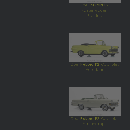
Opel
Rekord P2
,
Kastenwagen
Starline
Opel
Rekord P2
, Cabriolet
Paradcar
Opel
Rekord P2
, Cabriolet
Minichamps