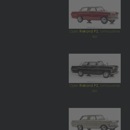
Opel
Rekord P2
, Limousine
Ixo
Opel
Rekord P2
, Limousine
Ixo