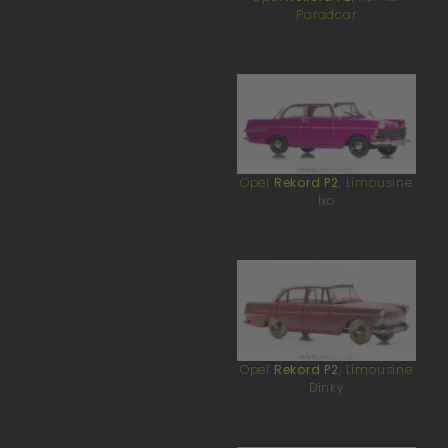
Paradcar
Opel
Rekord P2
, Limousine
Ixo
Opel
Rekord P2
, Limousine
Dinky