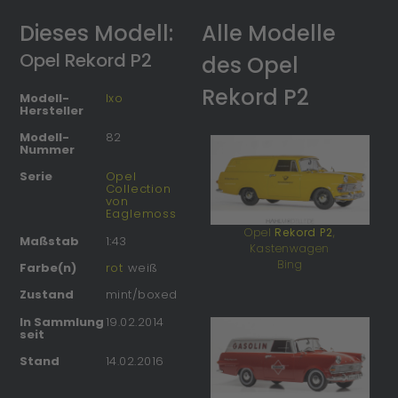
Dieses Modell:
Alle Modelle
Opel Rekord P2
des Opel
Rekord P2
Modell-
Ixo
Hersteller
Modell-
82
Nummer
Serie
Opel
Collection
von
Eaglemoss
Opel
Rekord P2
,
Maßstab
1:43
Kastenwagen
Bing
Farbe(n)
rot
weiß
Zustand
mint/boxed
In Sammlung
19.02.2014
seit
Stand
14.02.2016