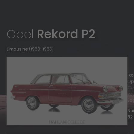
Opel
Rekord P2
Limousine
(1960
–
1963)
Ixo
Op
Col
vo
Ea
Nu
82