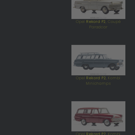
Opel
Rekord P2
, Coupé
Paradcar
Opel
Rekord P2
, Kombi
Minichamps
Opel
Rekord P2
, Kombi