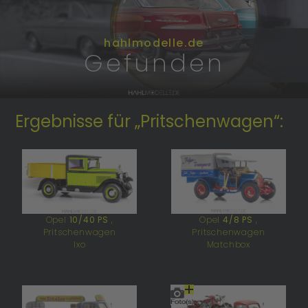
hahlmodelle.de
Gefunden
Ergebnisse für „Pritschenwagen“:
Opel
10/40 PS
,
Opel
4/8 PS
,
Pritschenwagen
Pritschenwagen
Ixo
Matchbox