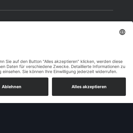
pel Ascona A
hrieben, so war auch der Opel Ascona A als
hfolger des
Opel Kadett B
geplant, bevor Opel
en zwischen Opel Kadett B und
Opel Rekord C
 der Vorstellung des Opel Manta A – der Opel
pel Olympia A
und einige Versionen des Opel
oder viertürige Limousine
sowie als dreitürigen
de Karosserievielfalt wurde deutlich reduziert.
g „CarAVan“, sondern wurde als „
Opel Ascona
ombi recht luxuriösen Ausstattung war sein
iner seitlichen Holzdekorfolie beklebt geordert
die wenigsten Käufer Gebrauch. Erst ab dem