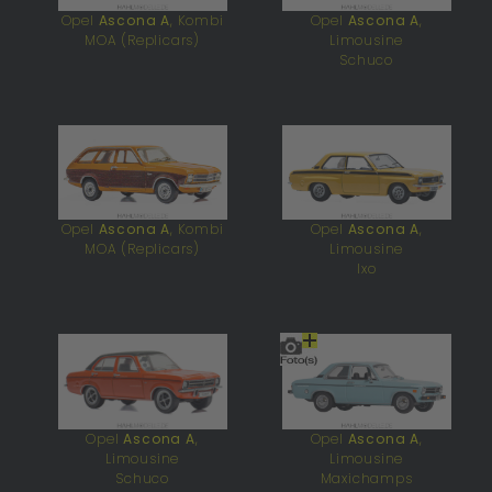
Opel
Ascona A
, Kombi
Opel
Ascona A
,
MOA (Replicars)
Limousine
Schuco
Opel
Ascona A
, Kombi
Opel
Ascona A
,
MOA (Replicars)
Limousine
Ixo
Opel
Ascona A
,
Opel
Ascona A
,
Limousine
Limousine
Schuco
Maxichamps