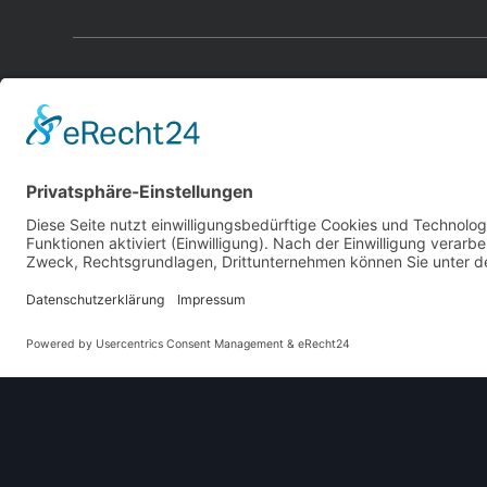
Dieses Original
Karosserieform
Limousine
Baujahre
1970
–
1975
Herkunftsland
Deutschland