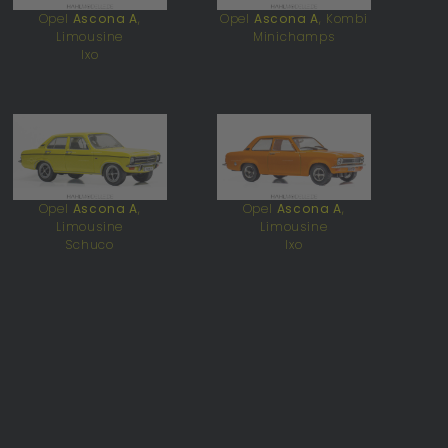
Opel
Ascona A
,
Opel
Ascona A
, Kombi
Limousine
Minichamps
Ixo
Opel
Ascona A
,
Opel
Ascona A
,
Limousine
Limousine
Schuco
Ixo