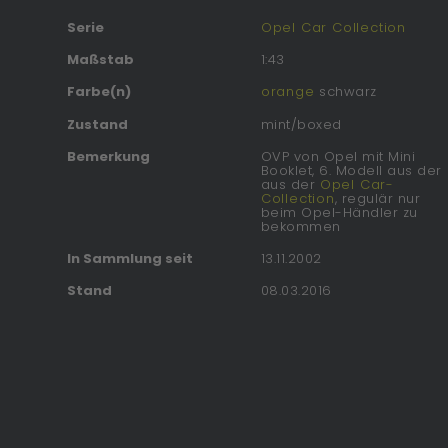
Serie
Opel Car Collection
Maßstab
1:43
Farbe(n)
orange
schwarz
Zustand
mint/boxed
Bemerkung
OVP von Opel mit Mini
Booklet, 6. Modell aus der
aus der
Opel Car-
Collection
, regulär nur
beim Opel-Händler zu
bekommen
In Sammlung seit
13.11.2002
Stand
08.03.2016