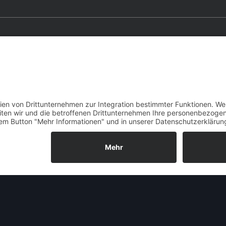
Allgemeine Informationen zum O
W
ie schon beim
Opel Manta A
besc
dessen technischer Zwilling ursprünglich als Nac
sich entschied, eine völlig neue Fahrzeugklass
einzuschieben. Und so wurde – zwei Monate nach
Ascona A präsentiert. Er ersetzte zugleich den
O
Kadett B. Es gab ihn von Anfang an nur als
zwei- 
Kombi
– die noch beim Opel Kadett B vorherrschen
Der Kombi hörte erstmal nicht auf die Bezeichnun
Voyage
“ bezeichnet. Neben einer für einen K
hervorstechendstes äußeres Merkmal, dass er mit e
werden konnte. Davon machten allerdings nur 