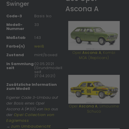
Swinger
Ascona A
Code-3
Basis Ixo
Modell-
33
Nummer
Maßstab
1:43
Farbe(n)
weiß
Opel
Ascona A
, Kombi
Zustand
mint/boxed
MOA (Replicars)
In Sammlung
02.05.2021
seit
(Grundmodell
seit
27.04.2021)
Zusätzliche Information
zum Modell
Eigener Code 3-Umbau auf
der Basis eines Opel
Opel
Ascona A
, Limousine
Ascona A (#33) von
Ixo
aus
Schuco
der
Opel Collection von
Eaglemoss
→
zum Umbaubericht