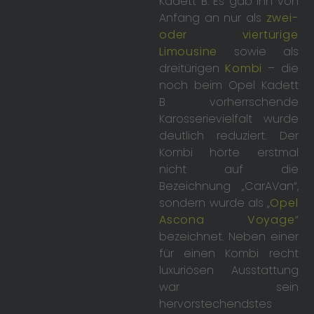
Kadett B. Es gab ihn von
Anfang an nur als
zwei-
oder viertürige
Limousine
sowie als
dreitürigen
Kombi
– die
noch beim Opel Kadett
B vorherrschende
Karosserievielfalt wurde
deutlich reduziert. Der
Kombi hörte erstmal
nicht auf die
Bezeichnung „CarAVan“,
sondern wurde als „
Opel
Ascona Voyage
“
bezeichnet. Neben einer
für einen Kombi recht
luxuriösen Ausstattung
war sein
hervorstechendstes