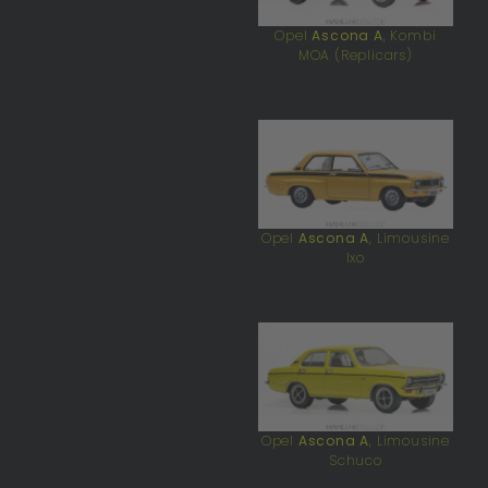
Opel
Ascona A
, Kombi
MOA (Replicars)
Opel
Ascona A
, Limousine
Ixo
Opel
Ascona A
, Limousine
Schuco