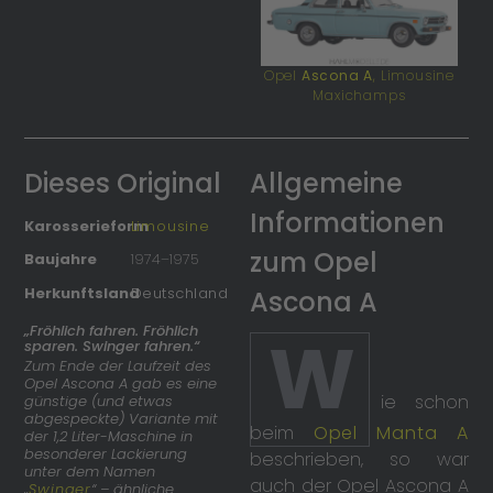
Opel
Ascona A
, Limousine
Maxichamps
Dieses Original
Allgemeine
Informationen
Karosserieform
Limousine
zum Opel
Baujahre
1974
–
1975
Herkunftsland
Deutschland
Ascona A
„Fröhlich fahren. Fröhlich
W
sparen. Swinger fahren.“
Zum Ende der Laufzeit des
Opel Ascona A gab es eine
ie schon
günstige (und etwas
abgespeckte) Variante mit
beim
Opel Manta A
der 1,2 Liter-Maschine in
besonderer Lackierung
beschrieben, so war
unter dem Namen
auch der Opel Ascona A
„
Swinger
“ – ähnliche