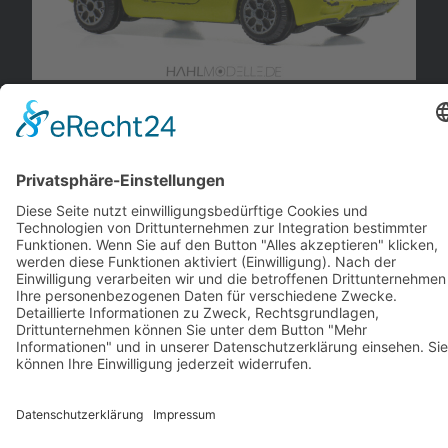
Opel
Diplomat B
Fehler gefunden?
andere Webseiten
Modellautos: Non-Opel
Modellautos: Forum