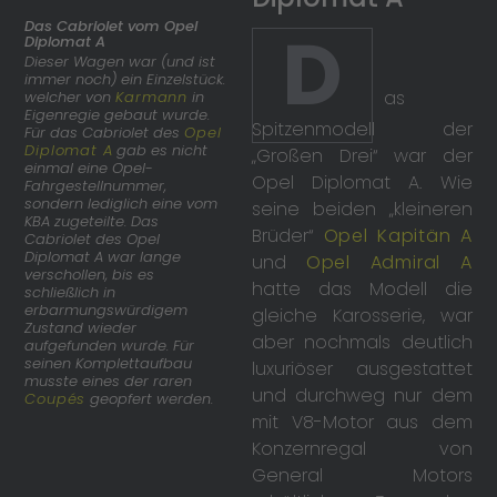
Das Cabriolet vom Opel
D
Diplomat A
Dieser Wagen war (und ist
immer noch) ein Einzelstück.
as
welcher von
Karmann
in
Eigenregie gebaut wurde.
Spitzenmodell der
Für das Cabriolet des
Opel
Diplomat A
gab es nicht
„Großen Drei“ war der
einmal eine Opel-
Opel Diplomat A. Wie
Fahrgestellnummer,
sondern lediglich eine vom
seine beiden „kleineren
KBA zugeteilte. Das
Brüder“
Opel Kapitän A
Cabriolet des Opel
Diplomat A war lange
und
Opel Admiral A
verschollen, bis es
hatte das Modell die
schließlich in
erbarmungswürdigem
gleiche Karosserie, war
Zustand wieder
aber nochmals deutlich
aufgefunden wurde. Für
seinen Komplettaufbau
luxuriöser ausgestattet
musste eines der raren
und durchweg nur dem
Coupés
geopfert werden.
mit V8-Motor aus dem
Konzernregal von
General Motors