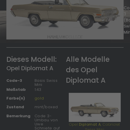
Co
3
(B
Sw
Min
Dieses Modell:
Alle Modelle
Opel Diplomat A
des Opel
Diplomat A
Code-3
Basis Swiss
Mini
Maßstab
1:43
Farbe(n)
gold
Zustand
mint/boxed
Bemerkung
Code 3-
Umbau von
Uwe
Opel
Diplomat A
, Cabriolet
Schniete auf
Swiss Mini