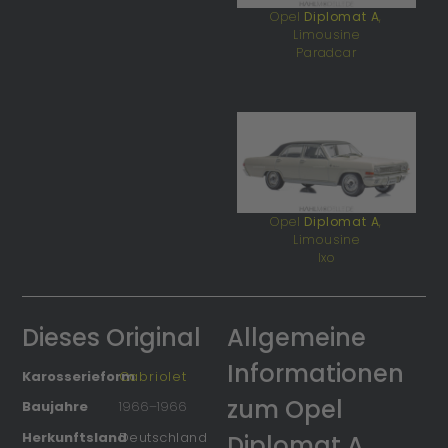
Opel
Diplomat A
,
Limousine
Paradcar
Opel
Diplomat A
,
Limousine
Ixo
Dieses Original
Allgemeine
Informationen
Karosserieform
Cabriolet
zum Opel
Baujahre
1966
–
1966
Herkunftsland
Deutschland
Diplomat A