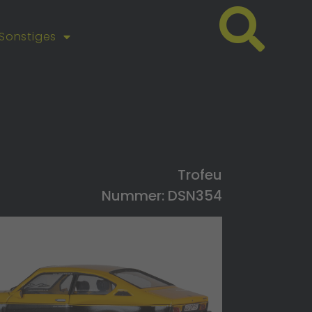
Sonstiges
Trofeu
Nummer: DSN354