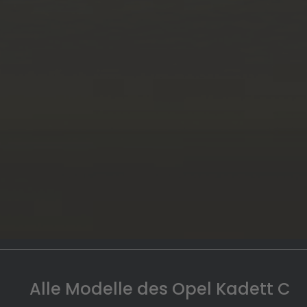
Alle Modelle des Opel Kadett C