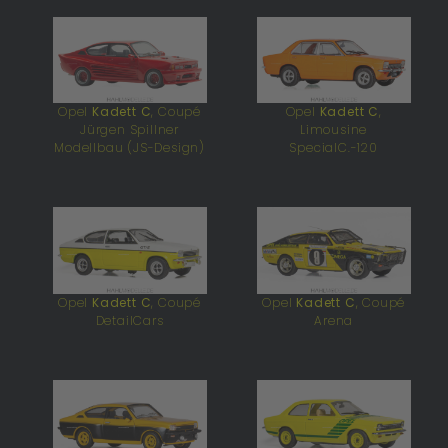
n
Opel
Kadett C
, Coupé
Opel
Kadett C
,
Jürgen Spillner
Limousine
Modellbau (JS-Design)
SpecialC.-120
Opel
Kadett C
, Coupé
Opel
Kadett C
, Coupé
DetailCars
Arena