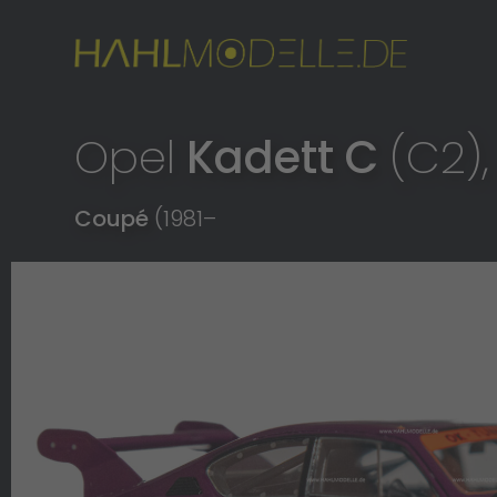
Opel
Kadett C
(C2),
Coupé
(1981
–