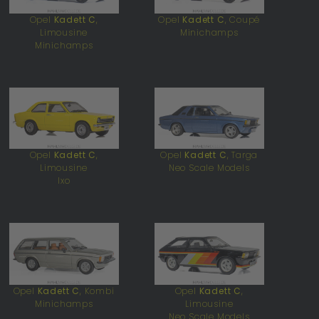
Opel
Kadett C
,
Opel
Kadett C
, Coupé
Limousine
Minichamps
Minichamps
Opel
Kadett C
,
Opel
Kadett C
, Targa
Limousine
Neo Scale Models
Ixo
Opel
Kadett C
, Kombi
Opel
Kadett C
,
Minichamps
Limousine
Neo Scale Models