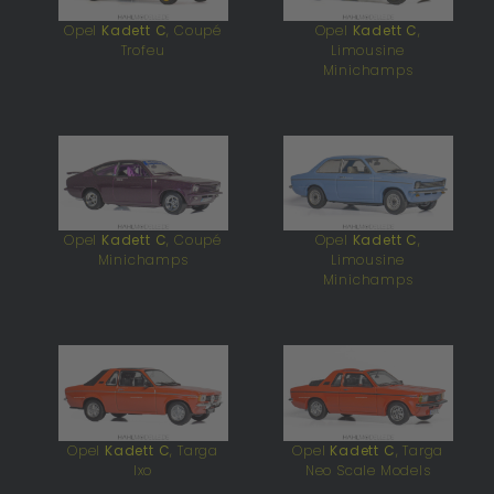
Opel
Kadett C
, Coupé
Opel
Kadett C
,
Trofeu
Limousine
Minichamps
Opel
Kadett C
, Coupé
Opel
Kadett C
,
Minichamps
Limousine
Minichamps
Opel
Kadett C
, Targa
Opel
Kadett C
, Targa
Ixo
Neo Scale Models