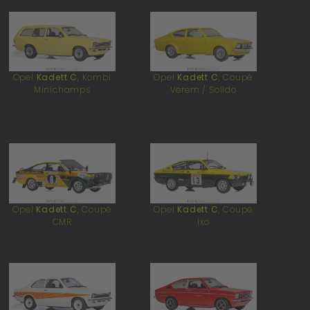
Opel
Kadett C
, Kombi
Opel
Kadett C
, Coupé
Minichamps
Verem / Solido
Opel
Kadett C
, Coupé
Opel
Kadett C
, Coupé
CMR
Ixo