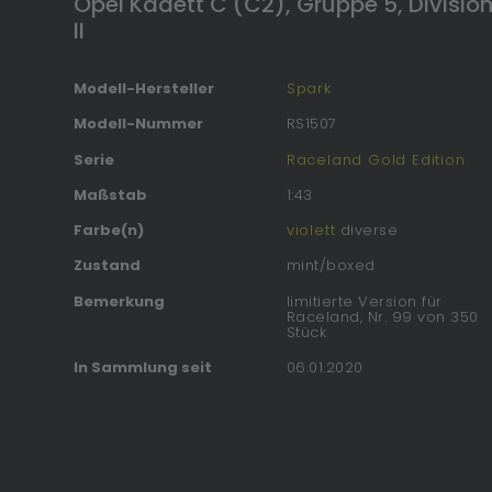
Opel Kadett C (C2), Gruppe 5, Divisio
II
Modell-Hersteller
Spark
Modell-Nummer
RS1507
Serie
Raceland Gold Edition
Maßstab
1:43
Farbe(n)
violett
diverse
Zustand
mint/boxed
Bemerkung
limitierte Version für
Raceland, Nr. 99 von 350
Stück
In Sammlung seit
06.01.2020