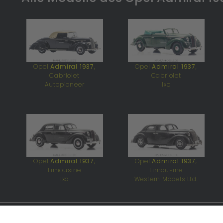
Opel
Admiral 1937
,
Opel
Admiral 1937
,
Cabriolet
Cabriolet
Autopioneer
Ixo
Opel
Admiral 1937
,
Opel
Admiral 1937
,
Limousine
Limousine
Ixo
Western Models Ltd.