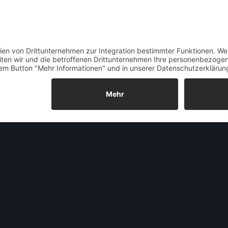
Allgemeine Informationen zum O
D
er erste Opel Admiral überhaupt (
1937 zeitgleich mit dem
Opel Super 6
vorgestellt 
Opels Beitrag zur automobilen Oberklasse dar. Ei
der immerhin eine Höchstgeschwindigkeit von 13
letzte Modell von Opel mit einem Kastenrahmen 
selbst bot eine
viertürige Limousine
und ein viersi
Insgesamt kam der Opel Admiral 1937 in ungefähr
bevor der Krieg sämtlichen weiteren Produktionsvo
Durch die Trennung von Fahrgestell und Karosser
Dresden,
Hebmüller
aus Wülfrath und
Erdmann & 
Cabriolets als 2+2-Sitzer
angeboten werden.