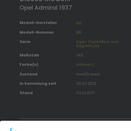
Opel Admiral 1937
Modell-Hersteller
Ixo
Modell-Nummer
56
Serie
Opel Collection von
Eaglemoss
Maßstab
1:43
Farbe(n)
schwarz
Zustand
mint/boxed
In Sammlung seit
20.02.2013
Stand
03.01.2017