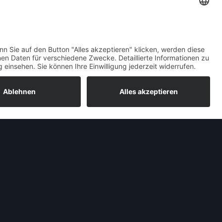
pel Admiral 1937
und auch der einzige Vorkriegs-Admiral) wurde
und stellte durch Motorleistung und Ausstattung
n 3,6 Liter 6-Zylindermotor trieb den Wagen an,
2 km/h erreichen konnte. Der Admiral war das
und aufgesetzter Holz-Stahl-Karosserie. Opel
tziges – ebenfalls viertüriges –
Werkscabrio
an.
 zwei Jahren Bauzeit auf gut 6.400 Exemplare,
rhaben ein Ende setzte.
ie konnten von externen Firmen wie
Gläser
aus
Rossi
aus Berlin eleganter wirkende
zweitürige
Stand: 27.02.2025