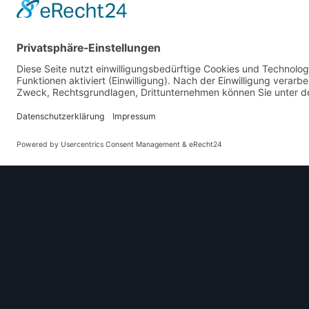
Dieses Original
Karosserieform
Limousine
Baujahre
1937
–
1939
Herkunftsland
Deutschland