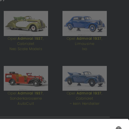
Opel
Admiral 1937
,
Opel
Admiral 1937
,
Cabriolet
Limousine
Neo Scale Models
Ixo
Opel
Admiral 1937
,
Opel
Admiral 1937
,
Sonderkarosserie
Cabriolet
AutoCult
– kein Hersteller