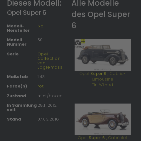
Dieses Modell:
Alle Modelle
Opel Super 6
des Opel Super
6
Modell-
Ixo
Hersteller
Modell-
50
Nummer
Serie
Opel
Collection
von
Eaglemoss
Opel
Super 6
, Cabrio-
Maßstab
1:43
Limousine
Tin Wizard
Farbe(n)
rot
Zustand
mint/boxed
In Sammlung
28.11.2012
seit
Stand
07.03.2016
Opel
Super 6
, Cabriolet