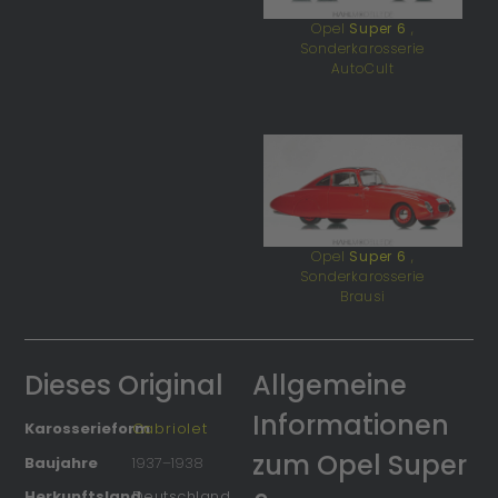
Opel
Super 6
,
Sonderkarosserie
AutoCult
Opel
Super 6
,
Sonderkarosserie
Brausi
Dieses Original
Allgemeine
Informationen
Karosserieform
Cabriolet
zum Opel Super
Baujahre
1937
–
1938
Herkunftsland
Deutschland