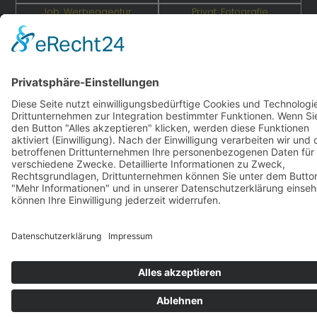
Job: Werbeagentur
Privat: Fotografie
double-a-design.de
hahlfoto.de
hahlmodelle.de | Baureihe F | 2000–2026 | Konzept,
Programmierung und Design:
DOUBLE-A-DESIGN
Impressum
|
Datenschutz
|
Cookies
S