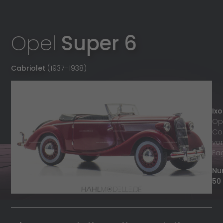
Opel
Super 6
Cabriolet
(1937
–
1938)
Ixo
Op
Col
vo
Ea
Nu
50